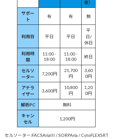
者）
サポー
有
有
無
ト
平
利用日
平日
平日
日/
休日
利用時
11:00 -
11:00 -
終日
18:00
18:00
間
21,700
3,60
セルソ
7,200円
円
0円
ーター
10,800
1,20
アナラ
3,600円
円
0円
イザー
解析PC
無料
キャン
1,200円
セル
セルソーター:FACSAriaIII / SORPAria / CytoFLEXSRT