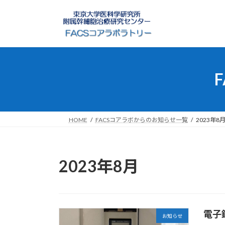
コ
ナ
ン
ビ
テ
ゲ
ン
ー
ツ
シ
へ
ョ
ス
ン
キ
に
ッ
移
プ
動
HOME
FACSコアラボからのお知らせ一覧
2023年8
2023年8月
電子
お知らせ