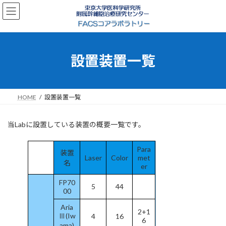
コ
ナ
ン
ビ
テ
ゲ
ン
ー
ツ
シ
へ
ョ
設置装置一覧
ス
ン
キ
に
ッ
移
プ
動
HOME
設置装置一覧
当Labに設置している装置の概要一覧です。
Para
装置
Laser
Color
met
名
er
FP70
5
44
00
Aria
2+1
Ⅲ(Iw
4
16
6
ama)