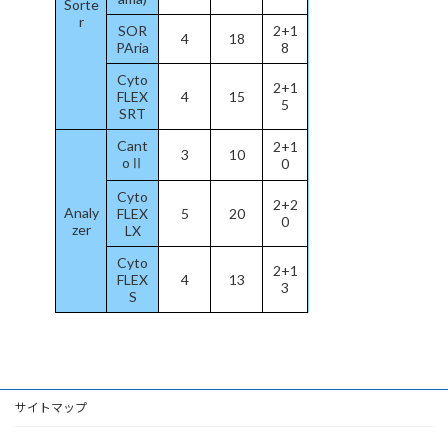
Sorte
r
SOR
2+1
4
18
PAria
8
Cyto
2+1
FLEX
4
15
5
SRT
Cant
2+1
3
10
oⅡ
0
Cyto
2+2
Analy
FLEX
5
20
0
zer
LX
Cyto
2+1
FLEX
4
13
3
S
サイトマップ